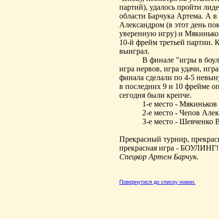
партий), удалось пройти лид
области Барчука Артема. А 
Александром (в этот день п
уверенную игру) и
Мякиньк
10-й фрейм третьей партии. К
выиграл.
В финале "игры в боул
игра нервов, игра удачи, игр
финала сделали по 4-5 невы
в
последних
9 и 10 фрейме оп
сегодня были крепче.
1-е место -
Мякиньков
2-е место - Чепов Але
3-е место - Шевченко 
Прекрасный турнир, прекрас
прекрасная игра - БОУЛИНГ!
Спецкор Артем Барчук.
Повернутися до списку новин.