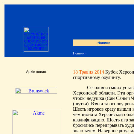
Новини
Новини
›
18 Травня 2014
Кубок Херсон
Архів новин
спортивному боулингу.
Сегодня из моих уста
Херсонской области. Эти орг
чтобы дедушка (Сан
Саныч
Ч
(шутка). Взяли за основу ре
Шесть игроков сразу вышли 
чемпионата Херсонской обла
квалификацию. Шесть игр зак
бросились переигрывать худш
знаю зачем.
Наверное
результ