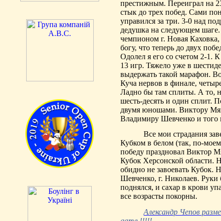
престижным. Переиграл на 2
стык до трех побед. Сами пон
управился за три. 3-0 над п
дедушка на следующем шаге. 
чемпионом г. Новая Каховка,
богу, что теперь до двух поб
Одолел я его со счетом 2-1.
13 игр. Тяжело уже в шестид
выдержать такой марафон. Во
Куча нервов в финале, четыр
Ладно бы там сплиты. А то, 
шесть-десять и один сплит. П
двумя юношами. Виктору
Мя
Владимиру Шевченко и того 
Все мои страдания за
Кубком в белом (так,
по-моем
победу праздновал Виктор
М
Кубок Херсонской области. Н
обидно не завоевать Кубок. 
Шевченко, г. Николаев. Руки 
поднялся, и сахар в крови уп
все возрасты покорны.
Александр Чепов разм
game
!
!!!!