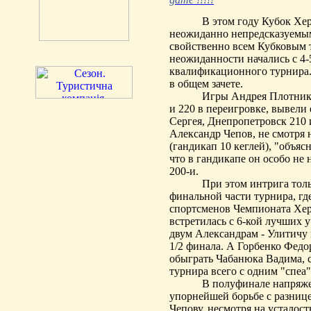
В этом году Кубок
Хе
неожиданно непредсказуемым
свойственно всем Кубковым 
неожиданности начались с 4-
квалификационного турнира. 
в общем зачете.
Игры Андрея Плотнико
и 220 в переигровке, вывели е
Сергея, Днепропетровск 210 и
Александр Чепов, не смотря 
(гандикап 10 кеглей), "объя
что в гандикапе он особо не 
200-и.
При этом интрига толь
финальной части турнира, гд
спортсменов Чемпионата Хе
встретилась с 6-кой лучших 
двум Александрам -
Улитичу
1/2 финала. А Горбенко Федо
обыграть
Чабанюка
Вадима, 
турнира всего с одним "
спеа
"
В полуфинале напряже
упорнейшей борьбе с разнице
Чепову, несмотря на усталос