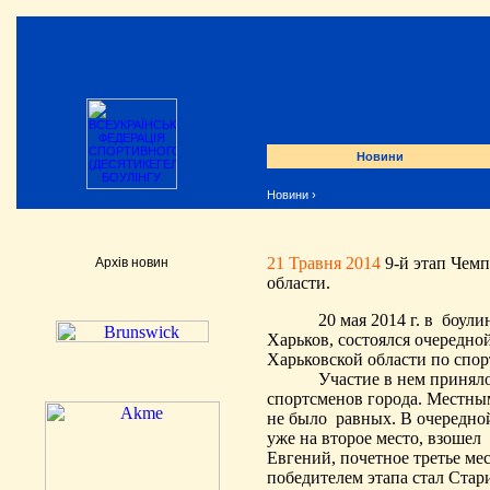
Новини
Новини
›
21 Травня 2014
9-й этап Чем
Архів новин
области.
20 мая 2014 г. в
боули
Харьков, состоялся очередно
Харьковской области по спо
Участие в нем принял
спортсменов города. Местны
не было
равных
. В очередно
уже на второе место, взошел
Евгений, почетное третье ме
победителем этапа стал Стар