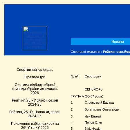
Новини
Спортивні змагання
›
Рейтинг сеньйор
Спортивний календар
№ п/п
Спортсмен
Правила гри
Система відбору збірної
команди України до змагань
СЕНЬЙОРЫ
2026
ГРУПА А (50-57 років)
Рейтинг, 25 ЧУ, Жінки, сезон
1
Стронський Едуард
2024-25
2
Богатирьов Олександр
Рейтинг, 25 ЧУ, Чоловіки, сезон
2024-25
3
Чен Віталій
4
Попов Олег
Положення вибір натирок на
26ЧУ та КУ 2026
5
Зіпір Федір