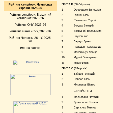
Рейтинг сеньйори, Чемпіонат
ГРУПА В (58-64 років)
України 2025-26
1
Осередько Вячеслав
Рейтинг сеньйори, Відкритий
2
Гриник Юрій
чемпіонат 2025-26
3
Сімаченко Сергій
Рейтинг ЮЧУ 2025-26
4
Бондар Валерій
5
Безрідний Володимир
Рейтинг Жінки 26ЧУ, 2025-26
6
Внуков Ігор
Рейтинг Чоловіки 26 ЧУ, 2025-
26
7
Барчук Артем
8
Полодьян Олександр
Іменна заявка
9
Максимчук Леонід
10
Мурий Володимир
11
Міцик Федір
ГРУПА С (65+ років)
1
Зайцев Геннадій
2
Павлов Юрій
3
Мякіньков Віктор
СЕНЬЙОРІТИ
1
Мальована Наталія
2
Дегтярьова Тетяна
3
Сергієнко Тетяна
4
Лошакова Тетяна