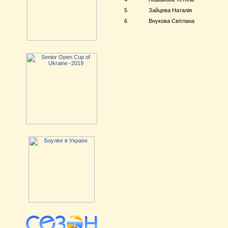
5
Зайцева Наталія
6
Внукова Світлана