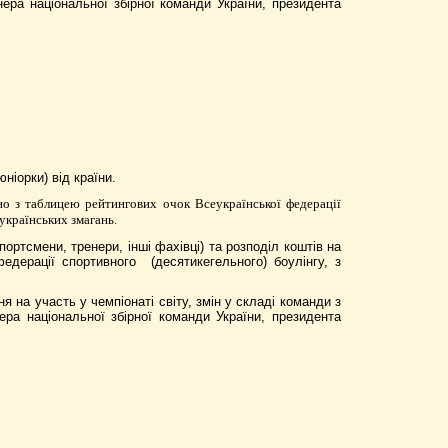
ера національної збірної команди України, президента
юніорки)
від країни.
но з таблицею рейтингових очок Всеукраїнської федерації
українських змагань.
портсмени, тренери, інші фахівці) та
розподіл коштів на
едерації спортивного
(десятикегельного) боулінгу, з
 на участь у чемпіонаті світу, змін у складі команди з
ра національної збірної команди України, президента