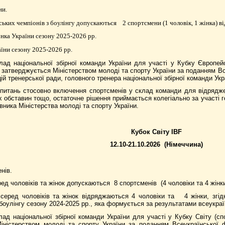
ни.
ських чемпіонів
з боулінгу
допускаються
2 спортсмени (1 чоловік, 1 жінка) ві
нка України сезону 2025-2026 рр.
аїни сезону 2025-2026 рр.
лад національної збірної команди України для участі у
Кубку Європей
я затверджується
Міністерством молоді та спорту України
за поданням Вс
ій тренерської ради, головного тренера національної збірної команди Укр
х питань стосовно включення спортсменів у склад команди для відрядж
 обставин тощо, остаточне рішення приймається колегіально за участі го
вника Міністерства молоді та спорту України.
Кубок Світу
IBF
12.10-21.10.2026
(Німеччина)
нів.
ред чоловіків та жінок допускаються
8 спортсменів
(4 чоловіки та 4 жінки
 серед чоловіків та жінок відряджаються 4 чоловіки та
4 жінки, згі
боулінгу сезону 2024-2025 рр., яка формується за результатами всеукраї
ад національної збірної команди України для участі у Кубку Світу (спо
іністерством молоді та спорту України за поданням Всеукраїнської ф