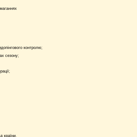
змаганнях
идопінгового контролю;
ах сезону;
рації;
д країни.