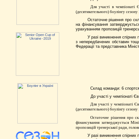
Для участі в чемпіонаті
(десятикегельного) боулінгу сезону
Остаточне рішення про скл
на фінансування затверджуєтьс
урахуванням пропозицій тренерсь
У разі виникнення спірних
з непередбачених обставин тощо
Федерації та представника Мініст
Склад команди: 6 спортс
До участі у чемпіонаті Є
Для участі у чемпіонаті 
(десятикегельного) боулінгу сезону
Остаточне рішення про скл
фінансування затверджується
Міні
пропозицій тренерської ради, голов
У разі виникнення спірних