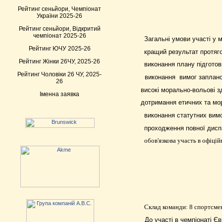
Рейтинг сеньйори, Чемпіонат
України 2025-26
Рейтинг сеньйори, Відкритий
чемпіонат 2025-26
Загальні умови участі у 
Рейтинг ЮЧУ 2025-26
кращий результат протяг
Рейтинг Жінки 26ЧУ, 2025-26
виконання плану підготов
Рейтинг Чоловіки 26 ЧУ, 2025-
виконання
вимог заплан
26
високі морально-вольові зд
Іменна заявка
дотримання етичних та мо
виконання статутних вимо
проходження повної дисп
обов'язкова участь в офіці
Склад команди: 8 спортсмен
До участі в чемпіонаті Є