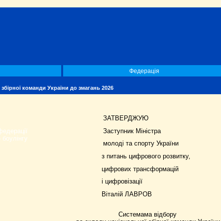
Федерація
 збірної команди України до змагань 2026
ЗАТВЕРДЖУЮ
федерації
Заступник Міністра
 боулінгу
молоді та спорту України
з питань цифрового розвитку,
цифрових трансформацій
і цифровізації
Віталій ЛАВРОВ
Системама відбору