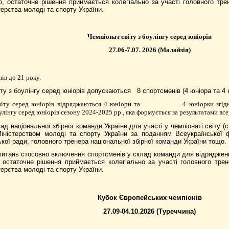
, остаточне рішення приймається колегіально за участі головного трен
ерства молоді та спорту України.
Чемпіонат світу з боулінгу серед юніорів
27.06-7.07. 2026 (Малайзія)
ів до 21 року.
іту
з боулінгу серед юніорів
допускаються
8 спортсменів (4 юніора та 4 
світу серед юніорів відряджаються 4 юніори та
4 юніорки згід
улінгу серед юніорів сезону
2024-2025 рр., яка формується за результатами все
д національної збірної команди України для участі у чемпіонаті світу (с
ністерством молоді та спорту України
за поданням Всеукраїнської ф
кої ради, головного тренера національної збірної команди України тощо.
 питань стосовно включення спортсменів у склад команди для відрядження
остаточне рішення приймається колегіально за участі головного трене
ерства молоді та спорту України.
Кубок Європейських чемпіонів
27.09-04.10.2026 (Туреччина)