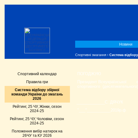
Новини
Спортивні змагання
›
Система відбору
ПОГОДЖУЮ
Спортивний календар
Президент Всеукраїнської
Правила гри
спортивного
(десятикегельного)
Система відбору збірної
команди України до змагань
2026
_____________С. ДЯЧУК
Рейтинг, 25 ЧУ, Жінки, сезон
"___"___________2019р.ф
2024-25
Рейтинг, 25 ЧУ, Чоловіки, сезон
2024-25
Положення вибір натирок на
26ЧУ та КУ 2026