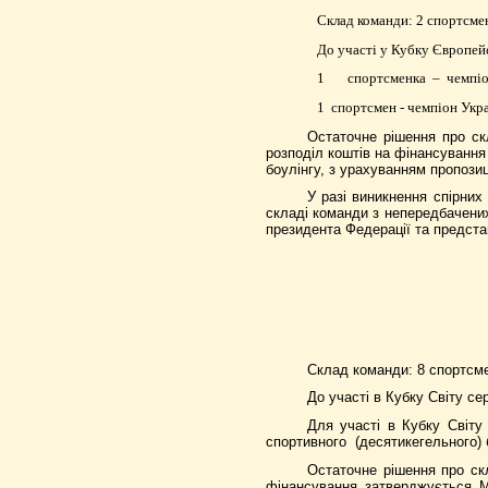
Склад команди: 2 спортсме
До участі у Кубку Європей
1
спортсменка
–
чемпіо
1
спортсмен - чемпіон Укр
Остаточне рішення про ск
розподіл коштів на фінансуванн
боулінгу, з урахуванням пропозиц
У разі виникнення спірни
складі команди з непередбачених
президента Федерації та предста
Склад команди: 8 спортсме
До участі в Кубку Світу се
Для участі в Кубку Світу
спортивного
(десятикегельного) 
Остаточне рішення про скл
фінансування затверджується М