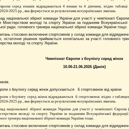
 Європи серед юнаків
відряджаються
4 юнаки та
4 дівчини, згідно таблиці
2024-2025 рр., яка формується за результатами всеукраїнських змагань.
ад національної збірної команди України для участі у чемпіонаті Європи
я
Міністерством молоді та спорту України
за поданням Всеукраїнської
кої ради, головного тренера національної збірної команди України тощо.
 питань стосовно включення спортсменів у склад команди для відрядження
, остаточне рішення приймається колегіально за участі головного трен
ерства молоді та спорту України.
Чемпіонат Європи з боулінгу серед жінок
10.06-21.06.2026 (Данія)
менів.
вропи
з боулінгу серед жінок
допускаються
6 спортсменок від країни
Європи
з боулінгу серед жінок
відряджаються
6 спортсменок
згідно з таблиц
2024-2025 рр., яка формується за результатами всеукраїнських змагань.
ад національної збірної команди України для участі у чемпіонаті Європи (
стерством молоді та спорту України
за поданням Всеукраїнської федераці
ного тренера національної збірної команди України тощо.
 питань стосовно включення спортсменів у склад команди для відрядження