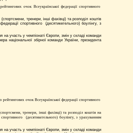
 рейтингових очок Всеукраїнської федерації спортивного
 (спортсмени, тренери, інші фахівці) та
розподіл коштів
 федерації спортивного
(десятикегельного) боулінгу, з
 на участь у чемпіонаті Європи, змін у складі команди
ера національної збірної команди України, президента
ею рейтингових очок Всеукраїнської федерації спортивного
спортсмени, тренери, інші фахівці) та
розподіл коштів на
ї спортивного
(десятикегельного) боулінгу, з урахуванням
 на участь у чемпіонаті Європи, змін у складі команди