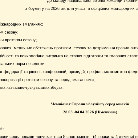
до
складу національної збірної команди України
з боулінгу на 2026 рік для участі в офіційних міжнародних 
міжнародних змаганнях:
ом сезону;
ки протягом сезону;
ованих
медичних обстежень протягом
сезону та дотримання правил ант
ібності та психологічна витримка на етапах підготовки та головних старт
ральних норм поведінки;
г федерації та рішень конференцій, президій, профільних комітетів феде
ансеризації протягом сезону та перед змаганнями;
йних навчально-тренувальних зборах.
Чемпіонат Європи з боулінгу серед юнаків
28.03.-04.04.2026 (Німеччина
)
ів.
вропи
серед юнаків
допускаються
8 спортсменів
(
4 юнаки та 4 дівчини)
ві