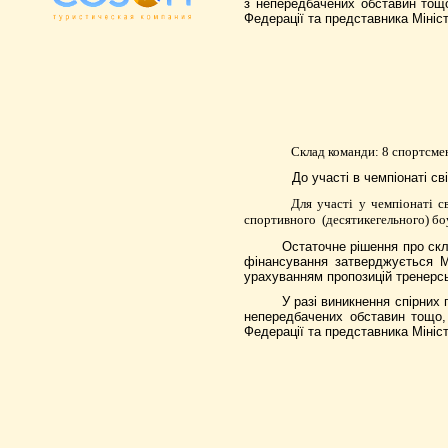
з непередбачених обставин тощо
Федерації та представника Мініст
Склад команди: 8 спортсмен
До участі в чемпіонаті св
Для участі у чемпіонаті 
спортивного
(десятикегельного) бо
Остаточне рішення про скла
фінансування затверджується
Мі
урахуванням пропозицій тренерсь
У разі виникнення спірних
непередбачених обставин тощо, 
Федерації та представника Мініст