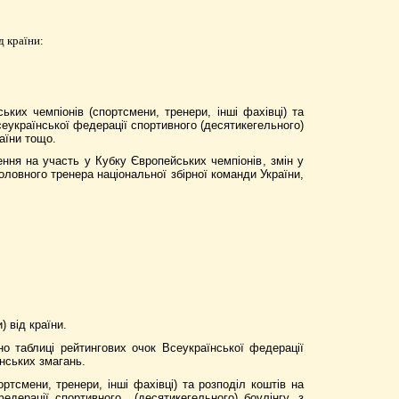
д країни
:
ських чемпіонів
(спортсмени, тренери, інші фахівці) та
еукраїнської федерації спортивного (десятикегельного)
аїни тощо.
ення на участь у
Кубку Європейських чемпіонів
, змін у
ловного тренера національної збірної команди України,
) від країни.
дно таблиці рейтингових очок Всеукраїнської федерації
нських змагань.
ртсмени, тренери, інші фахівці) та розподіл коштів на
едерації спортивного
(десятикегельного) боулінгу, з