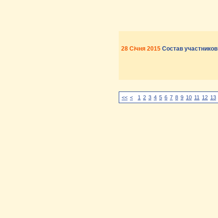
28 Січня 2015
Состав участников
<<
<
1
2
3
4
5
6
7
8
9
10
11
12
13