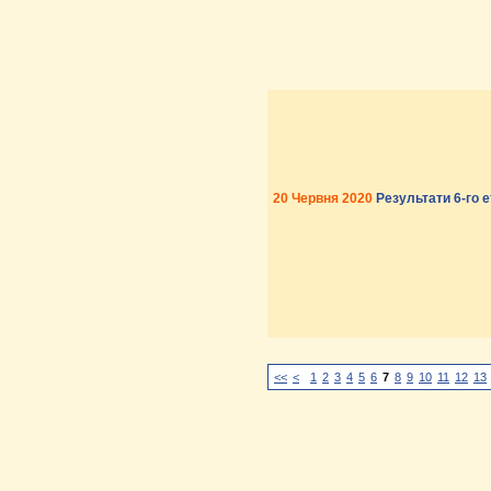
20 Червня 2020
Результати 6-го 
<<
<
1
2
3
4
5
6
7
8
9
10
11
12
13